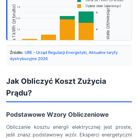
Cena za 1 kWh (zł brutto)
Cena za 1 kWh (zł brutto)
Opłata stała (zł/miesiąc)
Opłata stała (zł/miesiąc)
1.4
18
1.35
1.3
16
1.25
14
Źródło:
URE - Urząd Regulacji Energetyki, Aktualne taryfy
1.2
dystrybucyjne 2026
1.15
12
Enea
Tauron
Energa
PGE
Operator energii
Jak Obliczyć Koszt Zużycia
Prądu?
Podstawowe Wzory Obliczeniowe
Obliczanie kosztu energii elektrycznej jest proste,
jeśli znasz podstawowy wzór. Eksperci energetyczni