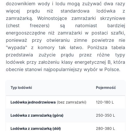
dozownikiem wody i lodu mogą zużywać dwa razy
więcej prądu niż standardowa lodówka z
zamrażarką. Wolnostojące zamrażarki skrzyniowe
(chest freezers) są natomiast bardziej
energooszczędne niż zamrażarki w postaci szafki,
ponieważ przy otwieraniu zimne powietrze nie
"wypada" z komory tak łatwo. Poniższa tabela
przedstawia zużycie prądu przez różne typy
lodówek przy założeniu klasy energetycznej B, która
obecnie stanowi najpopularniejszy wybór w Polsce.
Typ lodówki
Pojemność
Ro
Lodówka jednodrzwiowa
(bez zamrażarki)
120-180 L
10
Lodówka z zamrażarką (góra)
250-350 L
20
Lodówka z zamrażarką (dół)
280-380 L
22