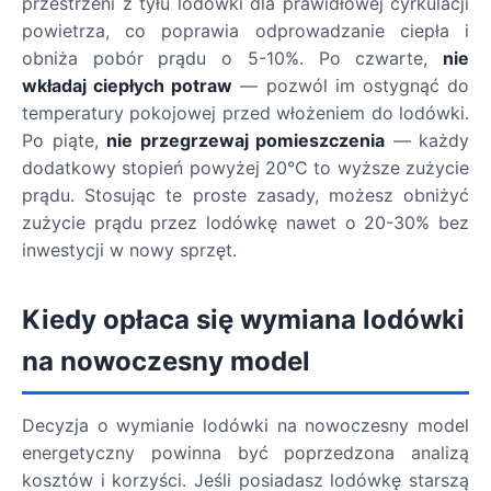
przestrzeni z tyłu lodówki dla prawidłowej cyrkulacji
powietrza, co poprawia odprowadzanie ciepła i
obniża pobór prądu o 5-10%. Po czwarte,
nie
wkładaj ciepłych potraw
— pozwól im ostygnąć do
temperatury pokojowej przed włożeniem do lodówki.
Po piąte,
nie przegrzewaj pomieszczenia
— każdy
dodatkowy stopień powyżej 20°C to wyższe zużycie
prądu. Stosując te proste zasady, możesz obniżyć
zużycie prądu przez lodówkę nawet o 20-30% bez
inwestycji w nowy sprzęt.
Kiedy opłaca się wymiana lodówki
na nowoczesny model
Decyzja o wymianie lodówki na nowoczesny model
energetyczny powinna być poprzedzona analizą
kosztów i korzyści. Jeśli posiadasz lodówkę starszą