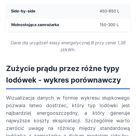
Side-by-side
450-650 L
35
Wolnostojąca zamrażarka
150-300 L
15
Dane dla urządzeń klasy energetycznej B przy cenie 1,38
zł/kWh.
Zużycie prądu przez różne typy
lodówek - wykres porównawczy
Wizualizacja danych w formie wykresu słupkowego
pozwala łatwo dostrzec, który typ lodówki jest
najbardziej energooszczędny, a który generuje
najwyższe koszty eksploatacji. Szczególnie warto
zwrócić uwagę na różnicę między standardową
lodówką z zamrażarką a dużym modelem side-by-