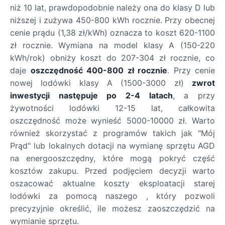
niż 10 lat, prawdopodobnie należy ona do klasy D lub
niższej i zużywa 450-800 kWh rocznie. Przy obecnej
cenie prądu (1,38 zł/kWh) oznacza to koszt 620-1100
zł rocznie. Wymiana na model klasy A (150-220
kWh/rok) obniży koszt do 207-304 zł rocznie, co
daje
oszczędność 400-800 zł rocznie
. Przy cenie
nowej lodówki klasy A (1500-3000 zł)
zwrot
inwestycji następuje po 2-4 latach
, a przy
żywotności lodówki 12-15 lat, całkowita
oszczędność może wynieść 5000-10000 zł. Warto
również skorzystać z programów takich jak "Mój
Prąd" lub lokalnych dotacji na wymianę sprzętu AGD
na energooszczędny, które mogą pokryć część
kosztów zakupu. Przed podjęciem decyzji warto
oszacować aktualne koszty eksploatacji starej
lodówki za pomocą naszego , który pozwoli
precyzyjnie określić, ile możesz zaoszczędzić na
wymianie sprzętu.