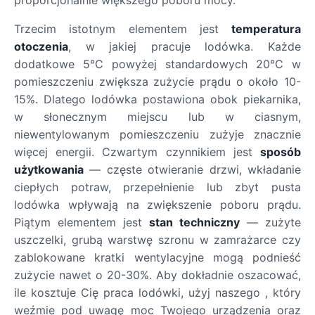
Trzecim istotnym elementem jest
temperatura
otoczenia
, w jakiej pracuje lodówka. Każde
dodatkowe 5°C powyżej standardowych 20°C w
pomieszczeniu zwiększa zużycie prądu o około 10-
15%. Dlatego lodówka postawiona obok piekarnika,
w słonecznym miejscu lub w ciasnym,
niewentylowanym pomieszczeniu zużyje znacznie
więcej energii. Czwartym czynnikiem jest
sposób
użytkowania
— częste otwieranie drzwi, wkładanie
ciepłych potraw, przepełnienie lub zbyt pusta
lodówka wpływają na zwiększenie poboru prądu.
Piątym elementem jest
stan techniczny
— zużyte
uszczelki, grubą warstwę szronu w zamrażarce czy
zablokowane kratki wentylacyjne mogą podnieść
zużycie nawet o 20-30%. Aby dokładnie oszacować,
ile kosztuje Cię praca lodówki, użyj naszego , który
weźmie pod uwagę moc Twojego urządzenia oraz