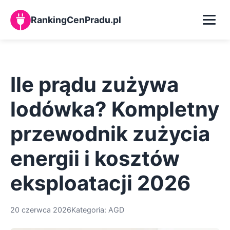
RankingCenPradu.pl
Kalkulator zużycia prądu
Ile prądu zużywa
Baza wiedzy
lodówka? Kompletny
O nas
przewodnik zużycia
Kontakt
energii i kosztów
eksploatacji 2026
20 czerwca 2026
Kategoria: AGD