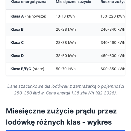
Klasa energetyczna
Miesięczne zużycie
Roczne zużycie
Klasa A
(najnowsze)
13-18 kWh
150-220 kWh
Klasa B
20-28 kWh
240-340 kWh
Klasa C
28-38 kWh
340-460 kWh
Klasa D
38-50 kWh
460-600 kWh
Klasa E/F/G
(stare)
50-70 kWh
600-850 kWh
Dane szacunkowe dla lodówek z zamrażarką o pojemności
250-350 litrów. Cena energii 1,38 zł/kWh (Q2 2026).
Miesięczne zużycie prądu przez
lodówkę różnych klas - wykres