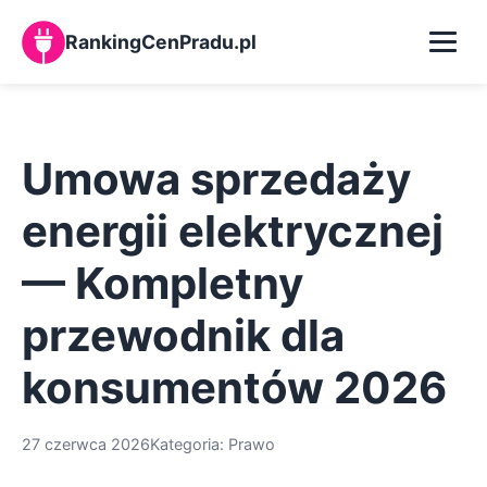
RankingCenPradu.pl
Kalkulator zużycia prądu
Umowa sprzedaży
Baza wiedzy
energii elektrycznej
O nas
— Kompletny
Kontakt
przewodnik dla
konsumentów 2026
27 czerwca 2026
Kategoria: Prawo