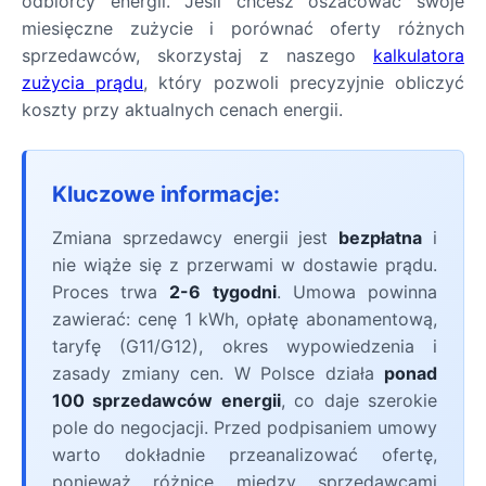
odbiorcy energii. Jeśli chcesz oszacować swoje
miesięczne zużycie i porównać oferty różnych
sprzedawców, skorzystaj z naszego
kalkulatora
zużycia prądu
, który pozwoli precyzyjnie obliczyć
koszty przy aktualnych cenach energii.
Kluczowe informacje:
Zmiana sprzedawcy energii jest
bezpłatna
i
nie wiąże się z przerwami w dostawie prądu.
Proces trwa
2-6 tygodni
. Umowa powinna
zawierać: cenę 1 kWh, opłatę abonamentową,
taryfę (G11/G12), okres wypowiedzenia i
zasady zmiany cen. W Polsce działa
ponad
100 sprzedawców energii
, co daje szerokie
pole do negocjacji. Przed podpisaniem umowy
warto dokładnie przeanalizować ofertę,
ponieważ różnice między sprzedawcami