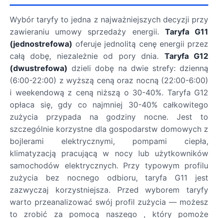
Wybór taryfy to jedna z najważniejszych decyzji przy
zawieraniu umowy sprzedaży energii.
Taryfa G11
(jednostrefowa)
oferuje jednolitą cenę energii przez
całą dobę, niezależnie od pory dnia.
Taryfa G12
(dwustrefowa)
dzieli dobę na dwie strefy: dzienną
(6:00-22:00) z wyższą ceną oraz nocną (22:00-6:00)
i weekendową z ceną niższą o 30-40%. Taryfa G12
opłaca się, gdy co najmniej 30-40% całkowitego
zużycia przypada na godziny nocne. Jest to
szczególnie korzystne dla gospodarstw domowych z
bojlerami elektrycznymi, pompami ciepła,
klimatyzacją pracującą w nocy lub użytkowników
samochodów elektrycznych. Przy typowym profilu
zużycia bez nocnego odbioru, taryfa G11 jest
zazwyczaj korzystniejsza. Przed wyborem taryfy
warto przeanalizować swój profil zużycia — możesz
to zrobić za pomocą naszego , który pomoże